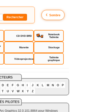
☾
Sombre
Notebook
CD DVD BRD
Tablette
a
Manette
Stockage
Tablette
Videoprojecteur
graphique
CTEURS
D
E
F
G
H
I
J
K
L
M
N
O
P
T
U
V
W
X
Y
Z
ÉS PILOTES
el Arc Graphics 32.0.101.8864 pour Windows