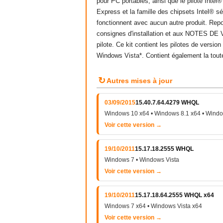
pour PC portables, ainsi que le pilote Int
Express et la famille des chipsets Intel® s
fonctionnent avec aucun autre produit. Rep
consignes d'installation et aux NOTES DE V
pilote. Ce kit contient les pilotes de versi
Windows Vista*. Contient également la tout
↻
Autres mises à jour
03/09/2015
15.40.7.64.4279 WHQL
Windows 10 x64 • Windows 8.1 x64 • Windo
Voir cette version →
19/10/2011
15.17.18.2555 WHQL
Windows 7 • Windows Vista
Voir cette version →
19/10/2011
15.17.18.64.2555 WHQL x64
Windows 7 x64 • Windows Vista x64
Voir cette version →