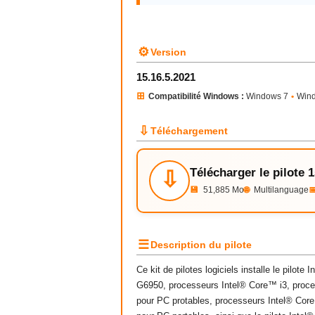
⚙
Version
15.16.5.2021
⊞
Compatibilité Windows :
Windows 7
•
Wind
⇩
Téléchargement
Télécharger le pilote 
⇩
💾
51,885 Mo
🌐
Multilanguage

☰
Description du pilote
Ce kit de pilotes logiciels installe le pilo
G6950, processeurs Intel® Core™ i3, proce
pour PC protables, processeurs Intel® Core