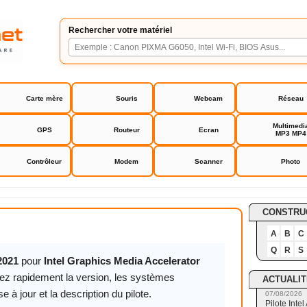
Rechercher votre matériel
Carte mère
Souris
Webcam
Réseau
Multimedi
GPS
Routeur
Ecran
MP3 MP4
Contrôleur
Modem
Scanner
Photo
ics Media Accelerator GMA 4500 / X4500 Driver
CONSTRU
A
B
C
Q
R
S
2021
pour
Intel Graphics Media Accelerator
ez rapidement la version, les systèmes
ACTUALIT
 à jour et la description du pilote.
07/08/2026
Pilote Int