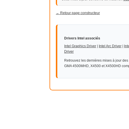
← Retour page constructeur
Drivers Intel associés
Intel Graphics Driver
|
Intel Arc Driver
|
Int
Driver
Retrouvez les dernières mises à jour des
GMA 4500MHD, X4500 et X4500HD comp