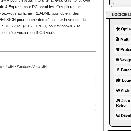
el® GMA pour chipsets Intel® G41, G43, G45, Q43, Q45
érie 4 Express pour PC portables. Ces pilotes ne
ortez-vous au fichier README pour obtenir des
LOGICIEL
ERSION pour obtenir des détails sur la version du
on 15.16.5.2021 (8.15.10.2021) pour Windows 7 et
🛠 Opti
e dernière version du BIOS vidéo.
🎬 Multi
🛡 Prote
🌐 Navig
ws 7 x64 • Windows Vista x64
📄 Burea
🎓 Logic
💿 Archi
🎮 Jeux 
Rétro
💻 Déve