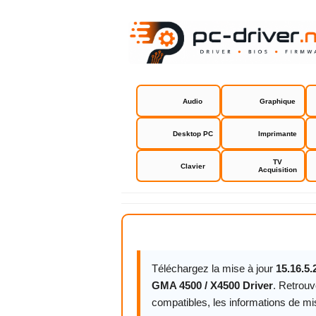
Audio
Graphique
Desktop PC
Imprimante
TV
Clavier
Acquisition
Intel Graph
Téléchargez la mise à jour
15.16.5.
GMA 4500 / X4500 Driver
. Retrouv
compatibles, les informations de mise