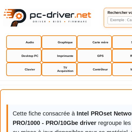
Rechercher vo
Audio
Graphique
Carte mère
Desktop PC
Imprimante
GPS
R
TV
Clavier
Contrôleur
Acquisition
Intel PROset Network PRo/100 - 
Cette fiche consacrée à
Intel PROset Netwo
PRO/1000 - PRO/10Gbe driver
regroupe les 