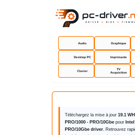
Audio
Graphique
Desktop PC
Imprimante
TV
Clavier
Acquisition
Intel PROs
Téléchargez la mise à jour
19.1 WH
PRO/1000 - PRO/10Gbe
pour
Inte
PRO/10Gbe driver
. Retrouvez rap