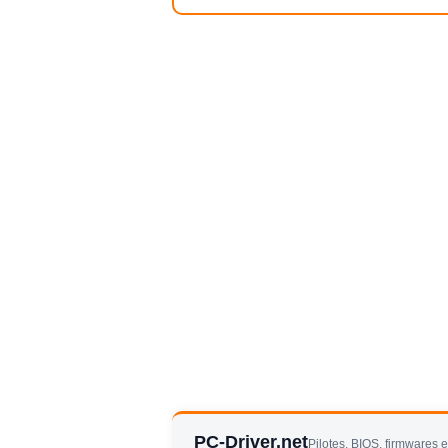
PC-Driver.net
Pilotes, BIOS, firmwares 