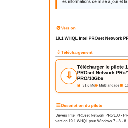
les informations de mise à jour et la 
⚙
Version
19.1 WHQL Intel PROset Network P
⇩
Téléchargement
Télécharger le pilote 
PROset Network PRo/1
⇩
PRO/10Gbe
💾
31,6 Mo
🌐
Multilangage
📅
10
☰
Description du pilote
Drivers Intel PROset Network PRo/100 - P
version 19.1 WHQL pour
Windows
7
- 8 - 8.