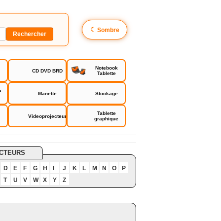
☾
Sombre
Notebook
CD DVD BRD
Tablette
a
Manette
Stockage
Tablette
Videoprojecteur
graphique
CTEURS
D
E
F
G
H
I
J
K
L
M
N
O
P
T
U
V
W
X
Y
Z