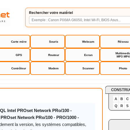
Rechercher votre matériel
Carte mère
Souris
Webcam
Réseau
Multimedi
GPS
Routeur
Ecran
MP3 MP4
Contrôleur
Modem
Scanner
Photo
et Network PRo/100 - PRO/1000 - PRO/10Gbe driver
CONSTRU
A
B
C
Q
R
S
QL Intel PROset Network PRo/100 -
l PROset Network PRo/100 - PRO/1000 -
idement la version, les systèmes compatibles,