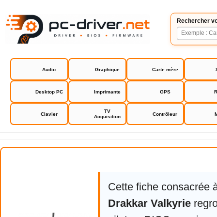
Rechercher vo
Audio
Graphique
Carte mère
Desktop PC
Imprimante
GPS
R
TV
Clavier
Contrôleur
Acquisition
Konix Drakkar Valkyrie
Cette fiche consacrée 
Drakkar Valkyrie
regro