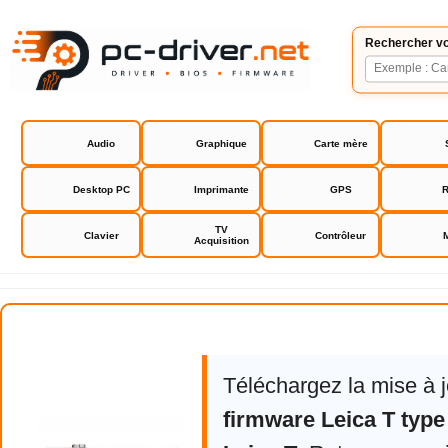
Rechercher vo
Audio
Graphique
Carte mère
Desktop PC
Imprimante
GPS
R
TV
Clavier
Contrôleur
Acquisition
Leica T
Téléchargez la mise à 
firmware Leica T type