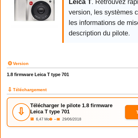
Leica T
. Retrouvez rap
version, les systèmes 
les informations de mise
description du pilote.
⚙
Version
1.8 firmware Leica T type 701
⇩
Téléchargement
Télécharger le pilote 1.8 firmware
⇩
Leica T type 701
💾
6,47 Mo
🌐
--
📅
29/06/2018