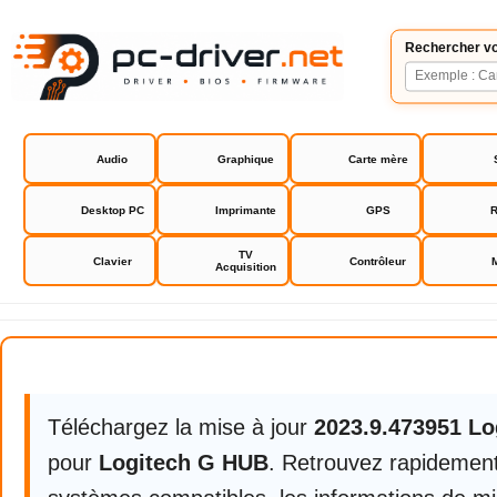
Rechercher vo
Audio
Graphique
Carte mère
Desktop PC
Imprimante
GPS
R
TV
Clavier
Contrôleur
Acquisition
Logitech G HUB
Téléchargez la mise à jour
2023.9.473951 L
pour
Logitech G HUB
. Retrouvez rapidement 