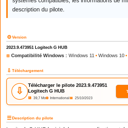
systèmes compatibles, les informations de mis
description du pilote.
⚙
Version
2023.9.473951 Logitech G HUB
Compatibilité Windows :
Windows 11
•
Windows 10
•
⊞
⇩
Téléchargement
Télécharger le pilote 2023.9.473951
⇩
Logitech G HUB
💾
39,7 Mo
🌐
International
📅
25/10/2023
☰
Description du pilote