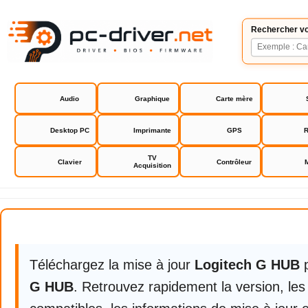
Rechercher vo
Audio
Graphique
Carte mère
Desktop PC
Imprimante
GPS
R
TV
Clavier
Contrôleur
Acquisition
Logitech G HUB
Téléchargez la mise à jour
Logitech G HUB
G HUB
. Retrouvez rapidement la version, le