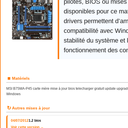
pilotes, BIOS ou mises 
disponibles pour ce mat
drivers permettent d’am
compatibilité avec Win
stabilité du système et 
fonctionnement des co
■
Matériels
MSI B75MA-P45 carte mère mise à jour bios telecharger gratuit update upgra
Windows
↻
Autres mises à jour
04/07/2012
1.2 bios
Voir cette version →