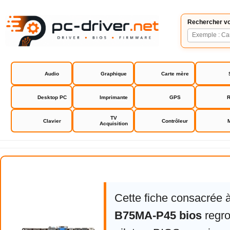
Rechercher vo
Audio
Graphique
Carte mère
Desktop PC
Imprimante
GPS
R
TV
Clavier
Contrôleur
Acquisition
MSI MSI B75MA-P45 bios
Cette fiche consacrée 
B75MA-P45 bios
regro