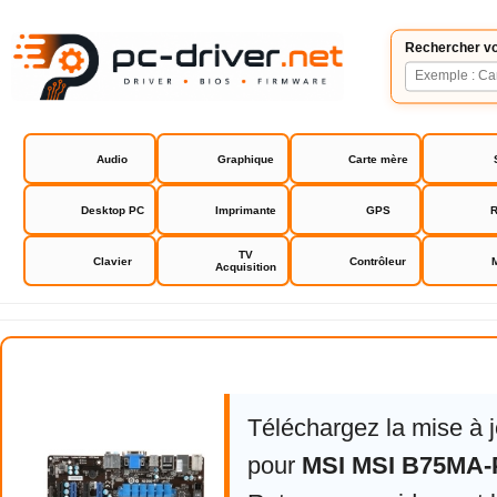
Rechercher vo
Audio
Graphique
Carte mère
Desktop PC
Imprimante
GPS
R
TV
Clavier
Contrôleur
Acquisition
MSI MSI B75MA-P45 bios
Téléchargez la mise à 
pour
MSI MSI B75MA-