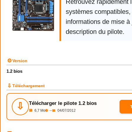
Retrouvez rapidement la
systèmes compatibles, 
informations de mise à j
description du pilote.
⚙
Version
1.2 bios
⇩
Téléchargement
Télécharger le pilote 1.2 bios
⇩
💾
6,7 Mo
🌐
--
📅
04/07/2012