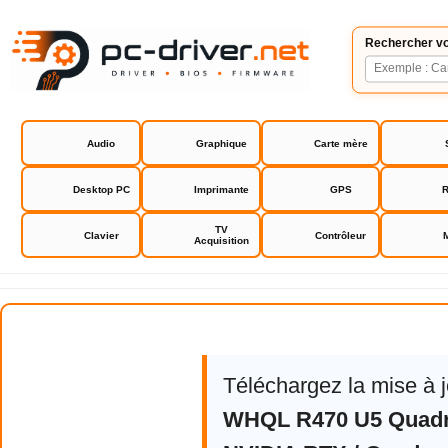
Rechercher vo
Audio
Graphique
Carte mère
Desktop PC
Imprimante
GPS
R
TV
Clavier
Contrôleur
Acquisition
NVIDIA RTX / Quadro Driver
Téléchargez la mise à 
WHQL R470 U5 Quad