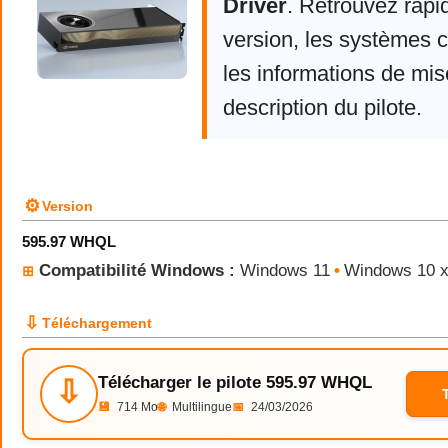
Driver
. Retrouvez rapi
version, les systèmes 
les informations de mise
description du pilote.
⚙
Version
595.97 WHQL
Compatibilité Windows :
Windows 11
•
Windows 10 
⊞
⇩
Téléchargement
Télécharger le pilote 595.97 WHQL
⇩
💾
714 Mo
🌐
Multilingue
📅
24/03/2026