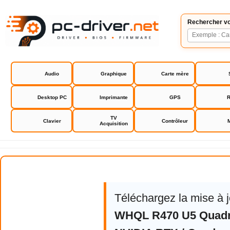
Rechercher vo
Audio
Graphique
Carte mère
Desktop PC
Imprimante
GPS
R
TV
Clavier
Contrôleur
Acquisition
NVIDIA RTX / Quadro Driver
Téléchargez la mise à 
WHQL R470 U5 Quad