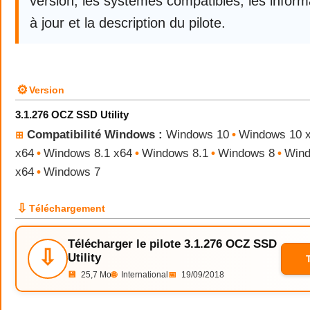
version, les systèmes compatibles, les infor
à jour et la description du pilote.
⚙
Version
3.1.276 OCZ SSD Utility
Compatibilité Windows :
Windows 10
•
Windows 10 
⊞
x64
•
Windows 8.1 x64
•
Windows 8.1
•
Windows 8
•
Wind
x64
•
Windows 7
⇩
Téléchargement
Télécharger le pilote 3.1.276 OCZ SSD
⇩
Utility
💾
25,7 Mo
🌐
International
📅
19/09/2018