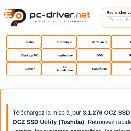
Rechercher vo
Audio
Graphique
Carte mère
Desktop PC
Imprimante
GPS
R
TV
Clavier
Contrôleur
Acquisition
OCZ SSD Utility (Toshiba)
Téléchargez la mise à jour
3.1.276 OCZ SSD 
OCZ SSD Utility (Toshiba)
. Retrouvez rapid