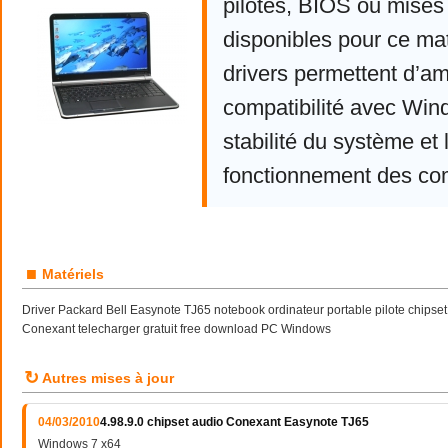
pilotes, BIOS ou mises 
disponibles pour ce mat
drivers permettent d’am
compatibilité avec Win
stabilité du système et 
fonctionnement des co
■
Matériels
Driver Packard Bell Easynote TJ65 notebook ordinateur portable pilote chipse
Conexant telecharger gratuit free download PC Windows
↻
Autres mises à jour
04/03/2010
4.98.9.0 chipset audio Conexant Easynote TJ65
Windows 7 x64