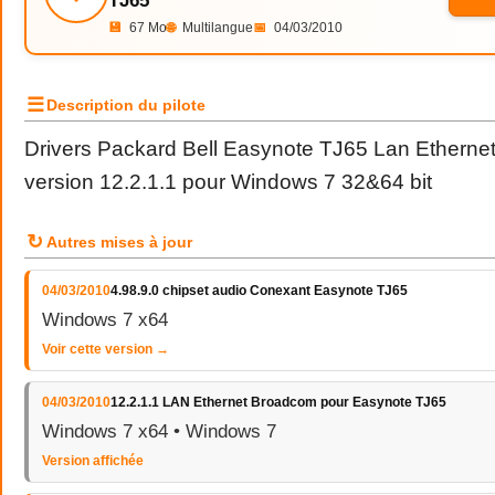
TJ65
💾
67 Mo
🌐
Multilangue
📅
04/03/2010
☰
Description du pilote
Drivers Packard Bell Easynote TJ65 Lan Etherne
version 12.2.1.1 pour Windows 7 32&64 bit
↻
Autres mises à jour
04/03/2010
4.98.9.0 chipset audio Conexant Easynote TJ65
Windows 7 x64
Voir cette version →
04/03/2010
12.2.1.1 LAN Ethernet Broadcom pour Easynote TJ65
Windows 7 x64 • Windows 7
Version affichée