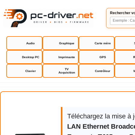
Rechercher vo
Audio
Graphique
Carte mère
Desktop PC
Imprimante
GPS
R
TV
Clavier
Contrôleur
Acquisition
Packard Bell Easynote TJ65 driv
Téléchargez la mise à 
LAN Ethernet Broadc