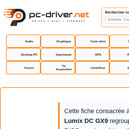
Rechercher vo
Audio
Graphique
Carte mère
Desktop PC
Imprimante
GPS
R
TV
Clavier
Contrôleur
Acquisition
Panasonic Lumix DC GX9
Cette fiche consacrée 
Lumix DC GX9
regroup