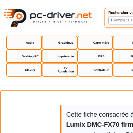
Rechercher vo
Audio
Graphique
Carte mère
Desktop PC
Imprimante
GPS
R
TV
Clavier
Contrôleur
Acquisition
Panasonic Lumix DMC-FX70 firm
Cette fiche consacrée 
Lumix DMC-FX70 fir