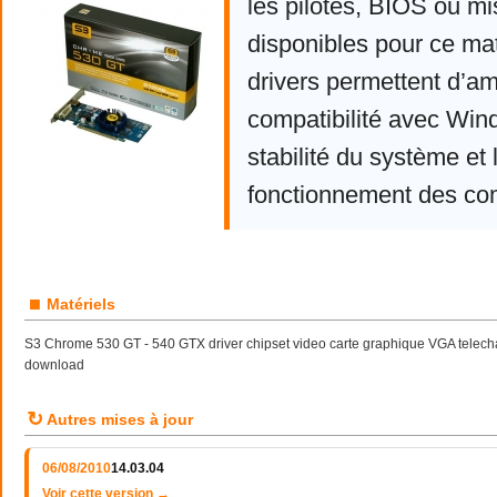
les pilotes, BIOS ou mi
disponibles pour ce mat
drivers permettent d’am
compatibilité avec Win
stabilité du système et 
fonctionnement des co
■
Matériels
S3 Chrome 530 GT - 540 GTX driver chipset video carte graphique VGA telecharg
download
↻
Autres mises à jour
06/08/2010
14.03.04
Voir cette version →