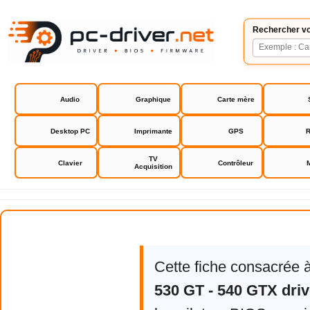
Rechercher vo
Audio
Graphique
Carte mère
Desktop PC
Imprimante
GPS
R
TV
Clavier
Contrôleur
Acquisition
S3 Chrome 530 GT - 540 GTX dri
Cette fiche consacrée 
530 GT - 540 GTX driv