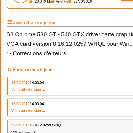
💾
20,349 Mo
🌐
Anglais
📅
22/06/2010
☰
Description du pilote
S3 Chrome 530 GT - 540 GTX driver carte graphi
VGA card version 8.16.12.0259 WHQL pour Windo
: - Corrections d'erreurs
↻
Autres mises à jour
06/08/2010
14.03.04
Voir cette version →
06/08/2010
14.03.04
Voir cette version →
22/06/2010
8.16.12.0259 WHQL
Windows 7