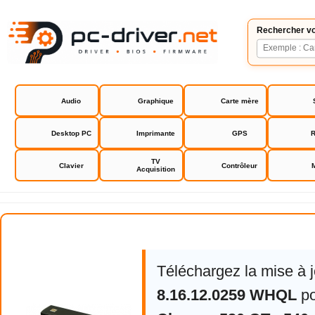
Rechercher vo
Audio
Graphique
Carte mère
Desktop PC
Imprimante
GPS
R
TV
Clavier
Contrôleur
Acquisition
S3 Chrome 530 GT - 540 GTX dri
Téléchargez la mise à j
8.16.12.0259 WHQL
p