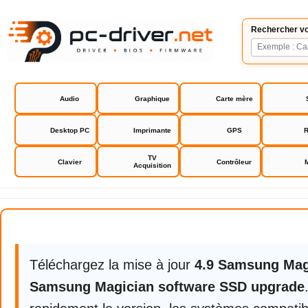
Rechercher vo
Audio
Graphique
Carte mère
Desktop PC
Imprimante
GPS
R
TV
Clavier
Contrôleur
Acquisition
Samsung Magician software SSD
Téléchargez la mise à jour
4.9 Samsung Mag
Samsung Magician software SSD upgrade