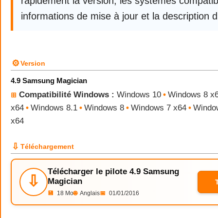
rapidement la version, les systèmes compatibl
informations de mise à jour et la description d
⚙
Version
4.9 Samsung Magician
Compatibilité Windows :
Windows 10
•
Windows 8 x
⊞
x64
•
Windows 8.1
•
Windows 8
•
Windows 7 x64
•
Windo
x64
⇩
Téléchargement
Télécharger le pilote 4.9 Samsung
⇩
Magician
💾
18 Mo
🌐
Anglais
📅
01/01/2016