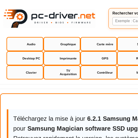
Rechercher vo
Audio
Graphique
Carte mère
Desktop PC
Imprimante
GPS
R
TV
Clavier
Contrôleur
Acquisition
Samsung Magician software SSD
Téléchargez la mise à jour
6.2.1 Samsung M
pour
Samsung Magician software SSD upg