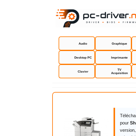
Audio
Graphique
Desktop PC
Imprimante
TV
Clavier
Acquisition
Sharp MX 2
Télécha
pour
Sh
version