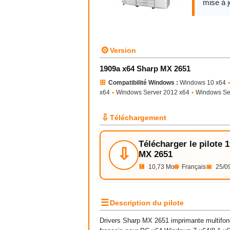
mise à j
⚙
Version
1909a x64 Sharp MX 2651
⊞
Compatibilité Windows :
Windows 10 x64
•
x64
•
Windows Server 2012 x64
•
Windows Se
⇩
Téléchargement
Télécharger le pilote 
⇩
MX 2651
💾
10,73 Mo
🌐
Français
📅
25/0
☰
Description du pilote
Drivers Sharp MX 2651 imprimante multifonct