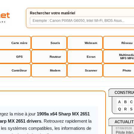
Rechercher votre matériel
Carte mère
Souris
Webcam
Réseau
Multimedi
GPS
Routeur
Ecran
MP3 MP4
Contrôleur
Modem
Scanner
Photo
651 drivers
CONSTRU
A
B
C
Q
R
S
rgez la mise à jour
1909a x64 Sharp MX 2651
arp MX 2651 drivers
. Retrouvez rapidement la
ACTUALIT
, les systèmes compatibles, les informations de
07/08/2026
Pilote Int