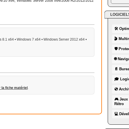
64/10 x64, Windows Server 2008 x64/2008 R2/2012/2012
LOGICIEL
🛠 Opti
🎬 Multi
 8.1 x64 • Windows 7 x64 • Windows Server 2012 x64 •
🛡 Prote
🌐 Navig
📄 Burea
🎓 Logic
r la fiche matériel
.
💿 Archi
🎮 Jeux 
Rétro
💻 Déve