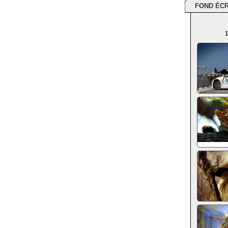
FOND ÉC
1