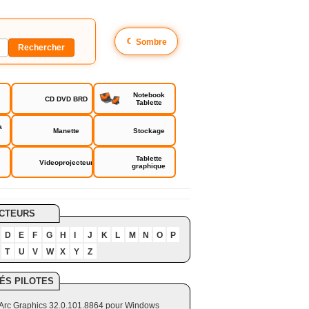
☾
Sombre
Notebook
CD DVD BRD
Tablette
a
Manette
Stockage
Tablette
Videoprojecteur
graphique
CTEURS
D
E
F
G
H
I
J
K
L
M
N
O
P
T
U
V
W
X
Y
Z
ÉS PILOTES
el Arc Graphics 32.0.101.8864 pour Windows