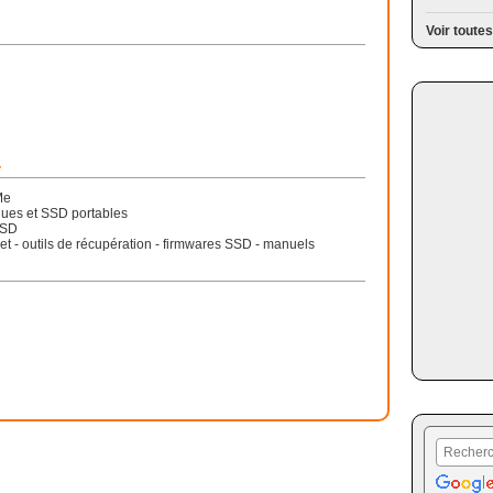
Voir toutes
r
Me
sques et SSD portables
oSD
t - outils de récupération - firmwares SSD - manuels