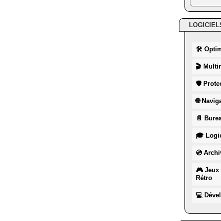
LOGICIEL
🛠 Opti
🎬 Multi
🛡 Prote
🌐 Navig
📄 Burea
🎓 Logic
💿 Archi
🎮 Jeux 
Rétro
💻 Déve