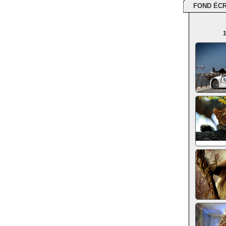
FOND ÉC
1