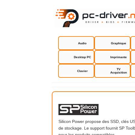
Audio
Graphique
Desktop PC
Imprimante
TV
Clavier
Acquisition
Silicon Po
Silicon Power propose des SSD, clés US
de stockage. Le support fournit SP Toolbo
pour les produits compatibles.