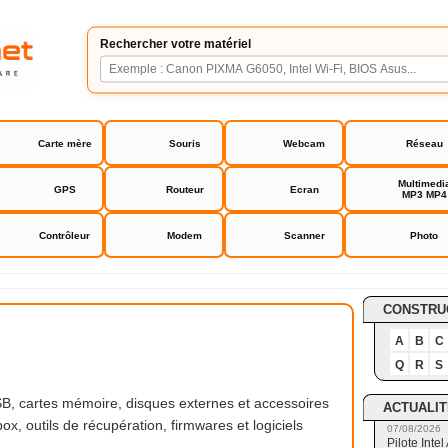
Rechercher votre matériel
Carte mère
Souris
Webcam
Réseau
Multimedi
GPS
Routeur
Ecran
MP3 MP4
Contrôleur
Modem
Scanner
Photo
wer
CONSTRU
A
B
C
Q
R
S
B, cartes mémoire, disques externes et accessoires
ACTUALIT
x, outils de récupération, firmwares et logiciels
07/08/2026
Pilote Int