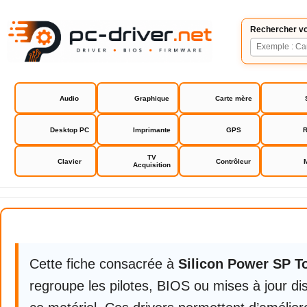
Rechercher vo
Audio
Graphique
Carte mère
Desktop PC
Imprimante
GPS
R
TV
Clavier
Contrôleur
Acquisition
Silicon Power SP Toolbox
Cette fiche consacrée à
Silicon Power SP T
regroupe les pilotes, BIOS ou mises à jour di