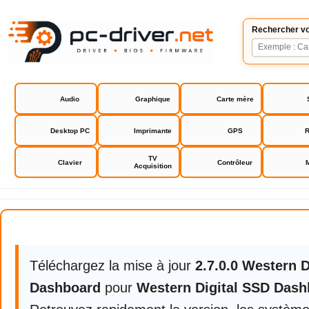
Rechercher vo
Audio
Graphique
Carte mère
Desktop PC
Imprimante
GPS
R
TV
Clavier
Contrôleur
Acquisition
Western Digital SSD Dashboard
Téléchargez la mise à jour
2.7.0.0 Western D
Dashboard
pour
Western Digital SSD Dash