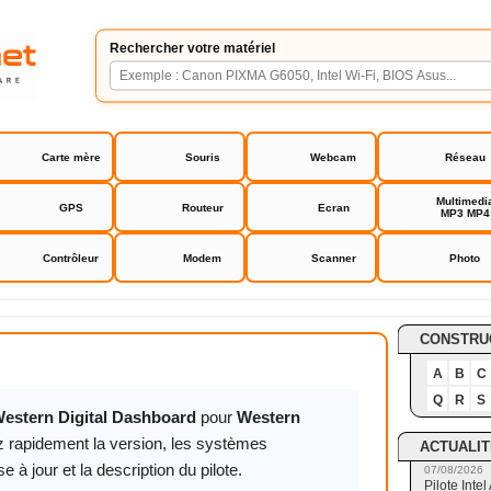
Rechercher votre matériel
Carte mère
Souris
Webcam
Réseau
Multimedi
GPS
Routeur
Ecran
MP3 MP4
Contrôleur
Modem
Scanner
Photo
gital SSD Dashboard
CONSTRU
A
B
C
Q
R
S
 Western Digital Dashboard
pour
Western
z rapidement la version, les systèmes
ACTUALIT
 à jour et la description du pilote.
07/08/2026
Pilote Int