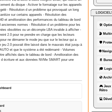
cement du disque - Activer le formatage sur les appareils
t gelé - Résolution d un problème qui provoquait un long
LOGICIEL
nitize sur certains appareils - Résolution des
P40 et amélioration des performances du tableau de bord
d anciennes normes - Résolution d un problème pour les
🛠 Opti
nées obsolètes ou un décompte LBA invalide à afficher -
🎬 Multi
reint 2.0 pour ne prendre en charge que les lecteurs
our ne démarrer le mode jeu que sur le lecteur qui a
🛡 Prote
 jeu 2.0 pouvait être laissé dans le mauvais état jusqu à
ur AUTO et que le système a été redémarré - Volumes
🌐 Navig
être affichés dans le tableau de bord - Amélioration des
e d écriture et aux données NVMe SMART pour une
📄 Burea
🎓 Logic
💿 Archi
🎮 Jeux 
ashboard
Rétro
💻 Déve
ard
4