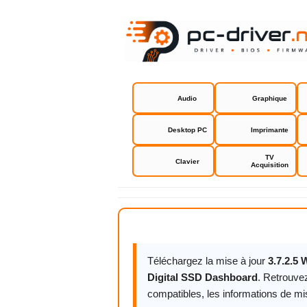
Audio
Graphique
Desktop PC
Imprimante
TV
Clavier
Acquisition
Western Di
Téléchargez la mise à jour
3.7.2.5
Digital SSD Dashboard
. Retrouve
compatibles, les informations de mise