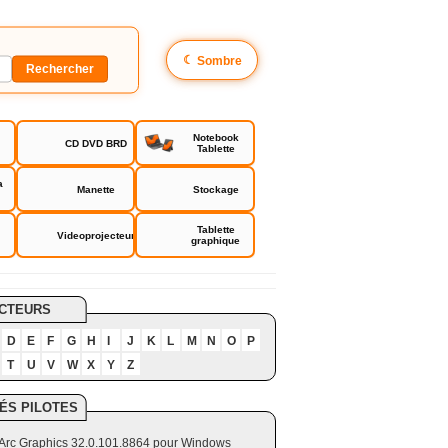
☾
Sombre
Notebook
CD DVD BRD
Tablette
a
Manette
Stockage
Tablette
Videoprojecteur
graphique
CTEURS
D
E
F
G
H
I
J
K
L
M
N
O
P
T
U
V
W
X
Y
Z
ÉS PILOTES
el Arc Graphics 32.0.101.8864 pour Windows