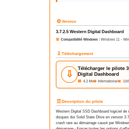
⚙
Version
3.7.2.5 Western Digital Dashboard
⊞
Compatibilité Windows :
Windows 11
•
Wi
⇩
Téléchargement
Télécharger le pilote 
⇩
Digital Dashboard
💾
4,2 Mo
🌐
International
📅
10/
☰
Description du pilote
Western Digital SSD Dashboard logiciel de 
disques dur Solid State Drive en version 3
crash rare au démarrage causé par Windows 
démarrage - Forcer toutes les options d effac