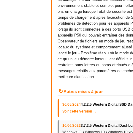
environnement stable et complet pour l effa
pris en charge lorsque l état de sécurité es
temps de chargement après lexécution de Sa
problèmes de détection pour les appareils 
lorsqu ils sont connectés à des ports USB 
appareils P50 qui pouvait entraîner des don
Observateur de fichiers en mode de jeu rest
locaux du système et comportement ajusté p
lancé le jeu - Problème résolu où le mode de
ce qu un jeu démarre lorsqu il est défini s
restreints sans lettres ou noms attribués d 
messages relatifs aux paramètres de cach
meilleure clarification.
↻
Autres mises à jour
30/05/2024
4.2.2.5 Western Digital SSD D
Voir cette version →
10/06/2022
3.7.2.5 Western Digital Dashbo
Windows 11 • Windows 10 • Windows 10 x6