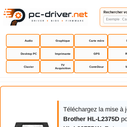
Rechercher vo
Audio
Graphique
Carte mère
Desktop PC
Imprimante
GPS
R
TV
Clavier
Contrôleur
Acquisition
Brother HL-L2375DW
Téléchargez la mise à 
Brother HL-L2375D
p