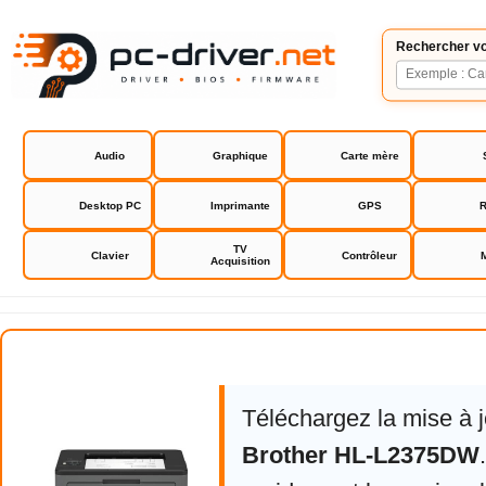
Rechercher vo
Audio
Graphique
Carte mère
Desktop PC
Imprimante
GPS
R
TV
Clavier
Contrôleur
Acquisition
Brother HL-L2375DW
Téléchargez la mise à 
Brother HL-L2375DW