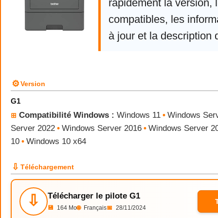
rapidement la version,
compatibles, les infor
à jour et la description 
⚙
Version
G1
Compatibilité Windows :
Windows 11
•
Windows Serv
⊞
Server 2022
•
Windows Server 2016
•
Windows Server 2
10
•
Windows 10 x64
⇩
Téléchargement
Télécharger le pilote G1
⇩
💾
164 Mo
🌐
Français
📅
28/11/2024