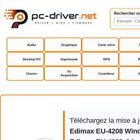
Rechercher vo
Audio
Graphique
Carte mère
Desktop PC
Imprimante
GPS
R
TV
Clavier
Contrôleur
Acquisition
Edimax EU-4208 drivers
Téléchargez la mise à 
Edimax EU-4208 Win