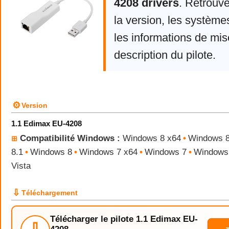
4208 drivers
. Retrouv
la version, les système
les informations de mise
description du pilote.
⚙
Version
1.1 Edimax EU-4208
Compatibilité Windows :
Windows 8 x64
•
Windows 8
⊞
8.1
•
Windows 8
•
Windows 7 x64
•
Windows 7
•
Windows 
Vista
⇩
Téléchargement
Télécharger le pilote 1.1 Edimax EU-