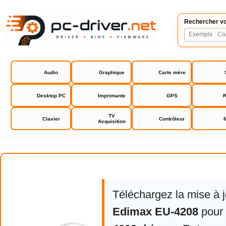
Rechercher vo
Audio
Graphique
Carte mère
Desktop PC
Imprimante
GPS
R
TV
Clavier
Contrôleur
Acquisition
Edimax EU-4208 drivers
Téléchargez la mise à 
Edimax EU-4208
pour