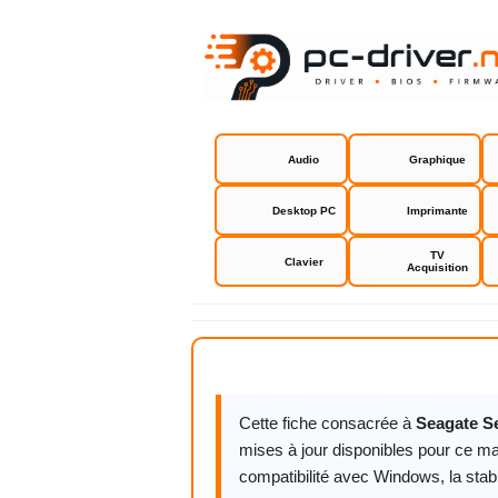
Audio
Graphique
Desktop PC
Imprimante
TV
Clavier
Acquisition
Seagate Se
Cette fiche consacrée à
Seagate S
mises à jour disponibles pour ce mat
compatibilité avec Windows, la stab