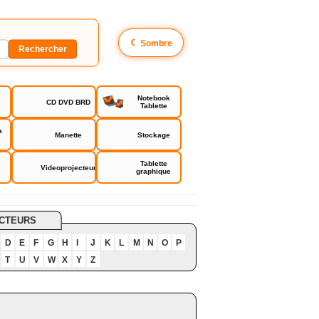
☾
Sombre
Notebook
CD DVD BRD
Tablette
a
Manette
Stockage
Tablette
Videoprojecteur
graphique
CTEURS
D
E
F
G
H
I
J
K
L
M
N
O
P
T
U
V
W
X
Y
Z