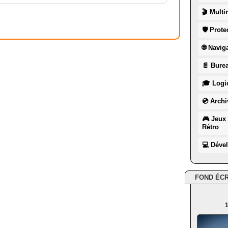
🎬 Multi
🛡 Prote
🌐 Navig
📄 Burea
🎓 Logic
💿 Archi
🎮 Jeux 
Rétro
💻 Déve
FOND ÉC
1