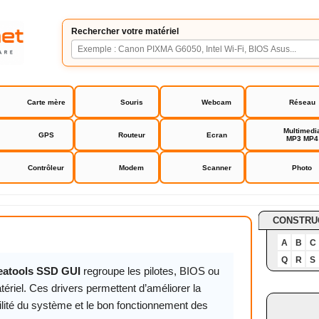
Rechercher votre matériel
Carte mère
Souris
Webcam
Réseau
Multimedi
GPS
Routeur
Ecran
MP3 MP4
Contrôleur
Modem
Scanner
Photo
atools SSD GUI
CONSTRU
A
B
C
Q
R
S
eatools SSD GUI
regroupe les pilotes, BIOS ou
ériel. Ces drivers permettent d’améliorer la
ilité du système et le bon fonctionnement des