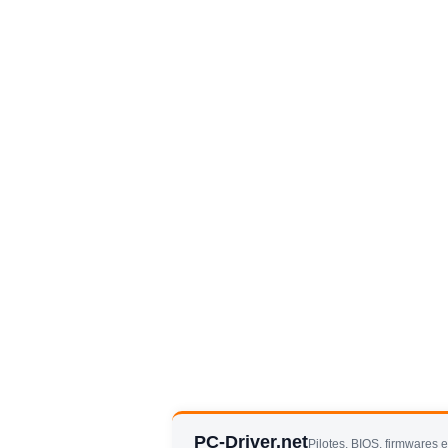
PC-Driver.net
Pilotes, BIOS, firmwares 