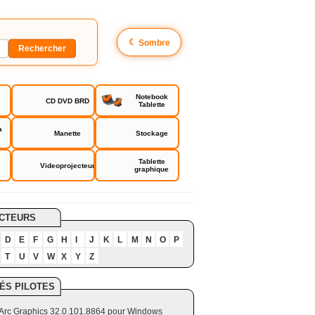
☾
Sombre
Notebook
CD DVD BRD
Tablette
a
Manette
Stockage
Tablette
Videoprojecteur
graphique
CTEURS
D
E
F
G
H
I
J
K
L
M
N
O
P
T
U
V
W
X
Y
Z
ÉS PILOTES
el Arc Graphics 32.0.101.8864 pour Windows