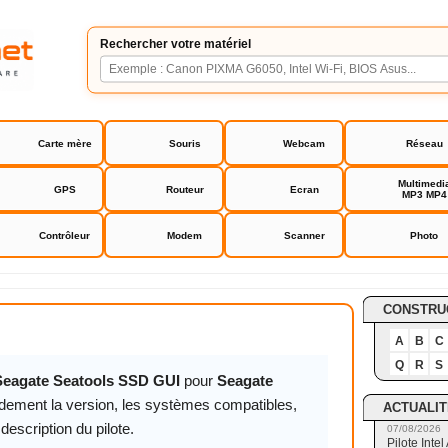
Rechercher votre matériel
Carte mère
Souris
Webcam
Réseau
Multimedi
GPS
Routeur
Ecran
MP3 MP4
Contrôleur
Modem
Scanner
Photo
atools SSD GUI
CONSTRU
A
B
C
Q
R
S
eagate Seatools SSD GUI
pour
Seagate
idement la version, les systèmes compatibles,
ACTUALIT
description du pilote.
07/08/2026
Pilote Int