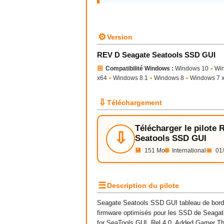
⚙
Version
REV D Seagate Seatools SSD GUI
⊞
Compatibilité Windows :
Windows 10
•
Wi
x64
•
Windows 8.1
•
Windows 8
•
Windows 7 
⇩
Téléchargement
Télécharger le pilote
⇩
Seatools SSD GUI
💾
151 Mo
🌐
International
📅
01/
☰
Description du pilote
Seagate Seatools SSD GUI tableau de bord g
firmware optimisés pour les SSD de Seaga
for SeaTools GUI, Rel 4.0. Added Gamer 