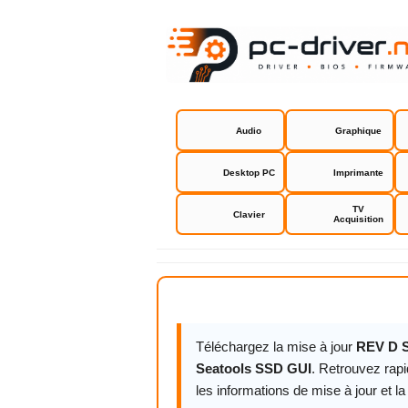
Audio
Graphique
Desktop PC
Imprimante
TV
Clavier
Acquisition
Seagate Se
Téléchargez la mise à jour
REV D S
Seatools SSD GUI
. Retrouvez rap
les informations de mise à jour et la 