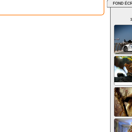
FOND ÉC
1