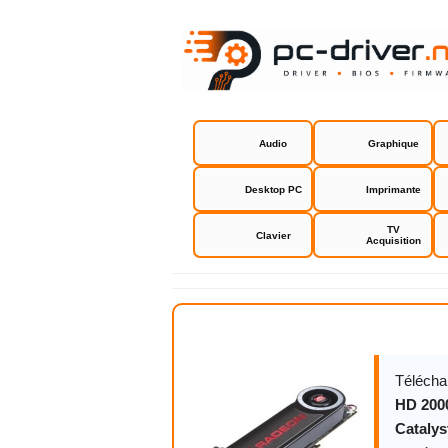
Audio
Graphique
Desktop PC
Imprimante
TV
Clavier
Acquisition
Driver Ati 
Télécha
HD 2000
Catalys