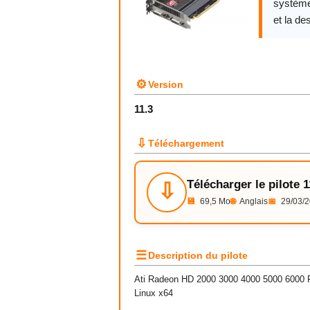
système
et la des
⚙
Version
11.3
⇩
Téléchargement
Télécharger le pilote 1
⇩
💾
69,5 Mo
🌐
Anglais
📅
29/03/
☰
Description du pilote
Ati Radeon HD 2000 3000 4000 5000 6000 Fir
Linux x64