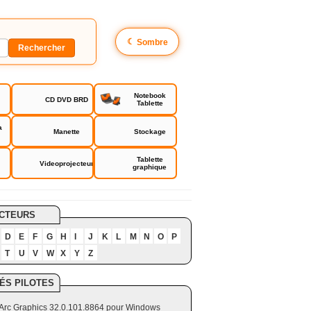
☾
Sombre
Notebook
CD DVD BRD
Tablette
a
Manette
Stockage
Tablette
Videoprojecteur
graphique
te Catalyst
CTEURS
D
E
F
G
H
I
J
K
L
M
N
O
P
T
U
V
W
X
Y
Z
ÉS PILOTES
el Arc Graphics 32.0.101.8864 pour Windows