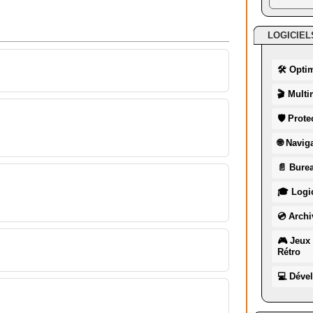
LOGICIEL
🛠 Opti
🎬 Multi
🛡 Prote
🌐 Navig
📄 Burea
🎓 Logic
💿 Archi
🎮 Jeux 
Rétro
💻 Déve