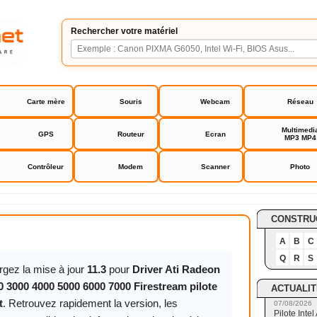
Rechercher votre matériel
Carte mère
Souris
Webcam
Réseau
Multimedi
GPS
Routeur
Ecran
MP3 MP4
Contrôleur
Modem
Scanner
Photo
Radeon HD 2000 3000 4000 5000 6000 7000 Firestream pilo
CONSTRU
A
B
C
Q
R
S
rgez la mise à jour
11.3
pour
Driver Ati Radeon
 3000 4000 5000 6000 7000 Firestream pilote
ACTUALIT
t
. Retrouvez rapidement la version, les
07/08/2026
Pilote Int