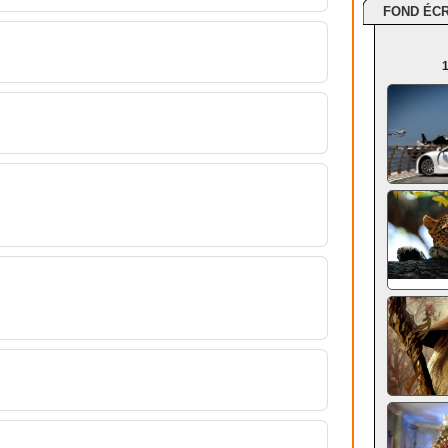
FOND ÉC
1