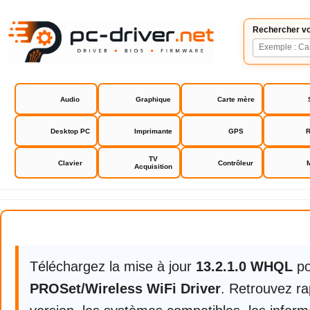
Rechercher vo
Audio
Graphique
Carte mère
Desktop PC
Imprimante
GPS
R
TV
Clavier
Contrôleur
Acquisition
Intel PROSet/Wireless WiFi Drive
Téléchargez la mise à jour
13.2.1.0 WHQL
p
PROSet/Wireless WiFi Driver
. Retrouvez ra