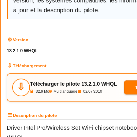
version, les systèmes compatibles, les infor
à jour et la description du pilote.
⚙
Version
13.2.1.0 WHQL
⇩
Téléchargement
Télécharger le pilote 13.2.1.0 WHQL
⇩
💾
32,9 Mo
🌐
Multilanguage
📅
02/07/2010
☰
Description du pilote
Driver Intel Pro/Wireless Set WiFi chipset noteboo