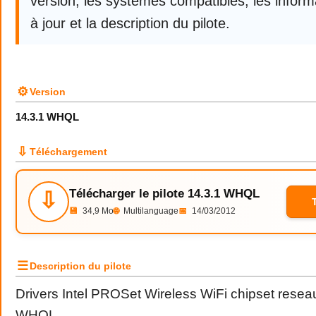
version, les systèmes compatibles, les infor
à jour et la description du pilote.
⚙
Version
14.3.1 WHQL
⇩
Téléchargement
Télécharger le pilote 14.3.1 WHQL
⇩
💾
34,9 Mo
🌐
Multilanguage
📅
14/03/2012
☰
Description du pilote
Drivers Intel PROSet Wireless WiFi chipset resea
WHQL