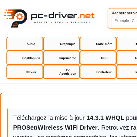
Rechercher vo
Audio
Graphique
Carte mère
Desktop PC
Imprimante
GPS
R
TV
Clavier
Contrôleur
Acquisition
Intel PROSet/Wireless WiFi Drive
Téléchargez la mise à jour
14.3.1 WHQL
pou
PROSet/Wireless WiFi Driver
. Retrouvez ra