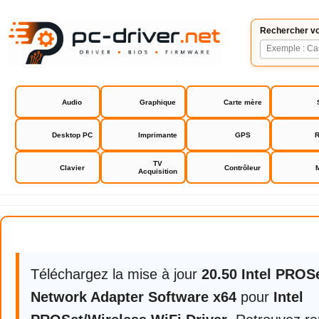
Rechercher vo
Audio
Graphique
Carte mère
Desktop PC
Imprimante
GPS
R
TV
Clavier
Contrôleur
Acquisition
Intel PROSet/Wireless WiFi Drive
Téléchargez la mise à jour
20.50 Intel PROS
Network Adapter Software x64
pour
Intel