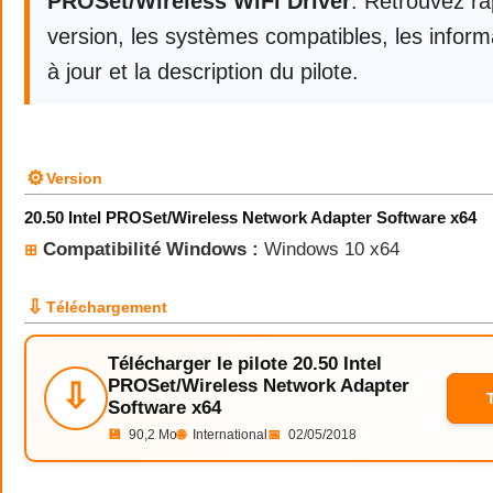
PROSet/Wireless WiFi Driver
. Retrouvez ra
version, les systèmes compatibles, les infor
à jour et la description du pilote.
⚙
Version
20.50 Intel PROSet/Wireless Network Adapter Software x64
Compatibilité Windows :
Windows 10 x64
⊞
⇩
Téléchargement
Télécharger le pilote 20.50 Intel
PROSet/Wireless Network Adapter
⇩
Software x64
💾
90,2 Mo
🌐
International
📅
02/05/2018