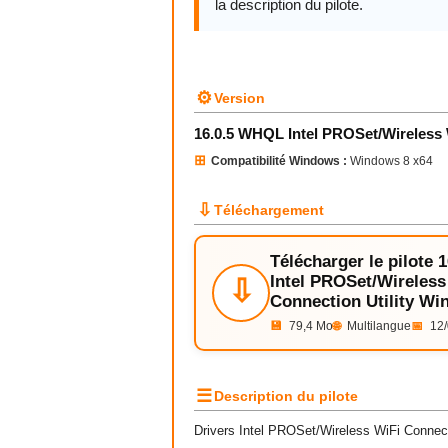
la description du pilote.
⚙
Version
16.0.5 WHQL Intel PROSet/Wireless 
⊞
Compatibilité Windows :
Windows 8 x64
⇩
Téléchargement
Télécharger le pilote
Intel PROSet/Wireless
⇩
Connection Utility Wi
💾
79,4 Mo
🌐
Multilangue
📅
12/
☰
Description du pilote
Drivers Intel PROSet/Wireless WiFi Connec