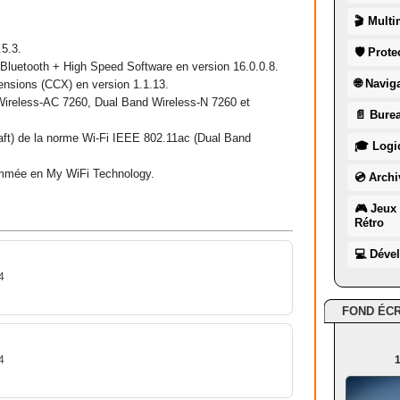
🎬 Multi
.5.3.
🛡 Prote
 Bluetooth + High Speed Software en version 16.0.0.8.
🌐 Navig
ensions (CCX) en version 1.1.13.
 Wireless-AC 7260, Dual Band Wireless-N 7260 et
📄 Burea
draft) de la norme Wi-Fi IEEE 802.11ac (Dual Band
🎓 Logic
ommée en My WiFi Technology.
💿 Archi
🎮 Jeux 
Rétro
💻 Déve
4
FOND ÉC
4
1