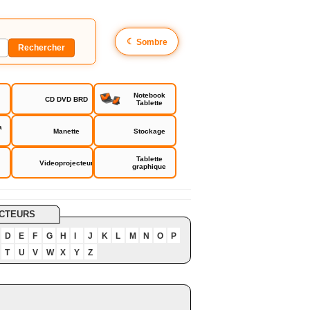
☾
Sombre
Notebook
CD DVD BRD
Tablette
a
Manette
Stockage
Tablette
Videoprojecteur
graphique
CTEURS
D
E
F
G
H
I
J
K
L
M
N
O
P
T
U
V
W
X
Y
Z