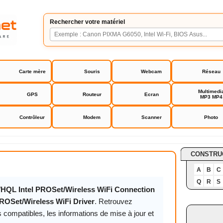
Rechercher votre matériel
Carte mère
Souris
Webcam
Réseau
Multimedi
GPS
Routeur
Ecran
MP3 MP4
Contrôleur
Modem
Scanner
Photo
t/Wireless WiFi Driver
CONSTRU
A
B
C
Q
R
S
WHQL Intel PROSet/Wireless WiFi Connection
PROSet/Wireless WiFi Driver
. Retrouvez
 compatibles, les informations de mise à jour et