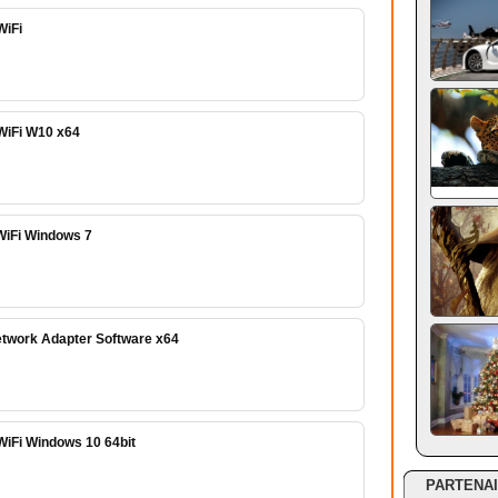
WiFi
 WiFi W10 x64
 WiFi Windows 7
etwork Adapter Software x64
WiFi Windows 10 64bit
PARTENA