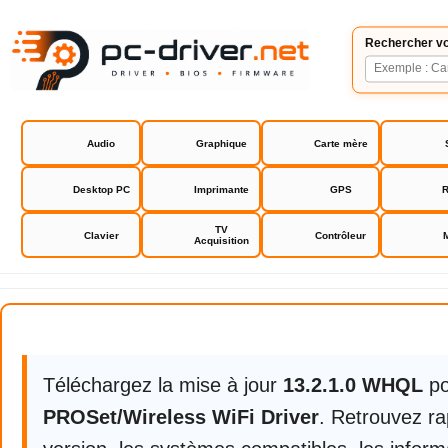
Rechercher vo
Audio
Graphique
Carte mère
Desktop PC
Imprimante
GPS
R
TV
Clavier
Contrôleur
Acquisition
Intel PROSet/Wireless WiFi Drive
Téléchargez la mise à jour
13.2.1.0 WHQL
p
PROSet/Wireless WiFi Driver
. Retrouvez ra