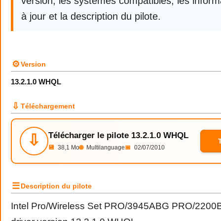
version, les systèmes compatibles, les infor
à jour et la description du pilote.
⚙
Version
13.2.1.0 WHQL
⇩
Téléchargement
Télécharger le pilote 13.2.1.0 WHQL
⇩
💾
38,1 Mo
🌐
Multilanguage
📅
02/07/2010
☰
Description du pilote
Intel Pro/Wireless Set PRO/3945ABG PRO/22