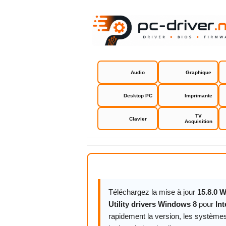
Audio
Graphique
Desktop PC
Imprimante
TV
Clavier
Acquisition
Intel PROSe
Téléchargez la mise à jour
15.8.0 
Utility drivers Windows 8
pour
In
rapidement la version, les systèmes