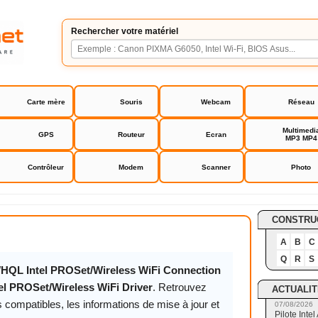
Rechercher votre matériel
Carte mère
Souris
Webcam
Réseau
Multimedi
GPS
Routeur
Ecran
MP3 MP4
Contrôleur
Modem
Scanner
Photo
t/Wireless WiFi Driver
CONSTRU
A
B
C
Q
R
S
WHQL Intel PROSet/Wireless WiFi Connection
tel PROSet/Wireless WiFi Driver
. Retrouvez
ACTUALIT
 compatibles, les informations de mise à jour et
07/08/2026
Pilote Int