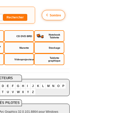
☾
Sombre
Notebook
CD DVD BRD
Tablette
a
Manette
Stockage
Tablette
Videoprojecteur
graphique
CTEURS
D
E
F
G
H
I
J
K
L
M
N
O
P
T
U
V
W
X
Y
Z
ÉS PILOTES
el Arc Graphics 32.0.101.8864 pour Windows