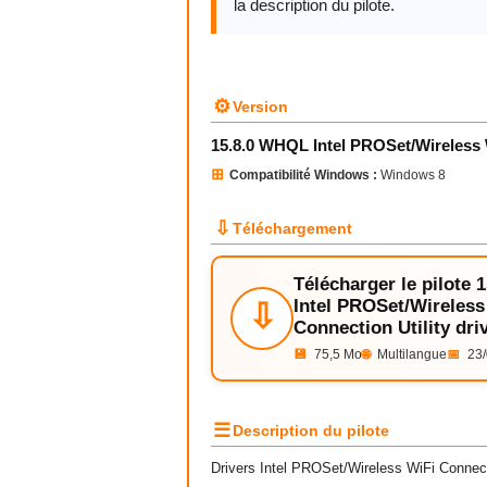
la description du pilote.
⚙
Version
15.8.0 WHQL Intel PROSet/Wireless 
⊞
Compatibilité Windows :
Windows 8
⇩
Téléchargement
Télécharger le pilote
Intel PROSet/Wireless
⇩
Connection Utility dr
💾
75,5 Mo
🌐
Multilangue
📅
23/
☰
Description du pilote
Drivers Intel PROSet/Wireless WiFi Connect