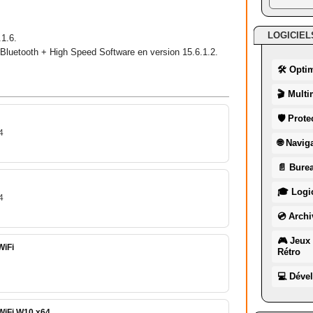
LOGICIEL
.1.6.
 Bluetooth + High Speed Software en version 15.6.1.2.
🛠 Opti
🎬 Multi
🛡 Prote
4
🌐 Navig
📄 Burea
🎓 Logic
4
💿 Archi
🎮 Jeux 
WiFi
Rétro
💻 Déve
 WiFi W10 x64