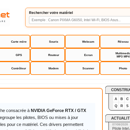
Rechercher votre matériel
Carte mère
Souris
Webcam
Réseau
Multimedi
GPS
Routeur
Ecran
MP3 MP4
Contrôleur
Modem
Scanner
Photo
orce RTX / GTX Driver
CONSTRU
A
B
C
Q
R
S
iche consacrée à
NVIDIA GeForce RTX / GTX
egroupe les pilotes, BIOS ou mises à jour
ACTUALIT
les pour ce matériel. Ces drivers permettent
07/08/2026
Pilote Int