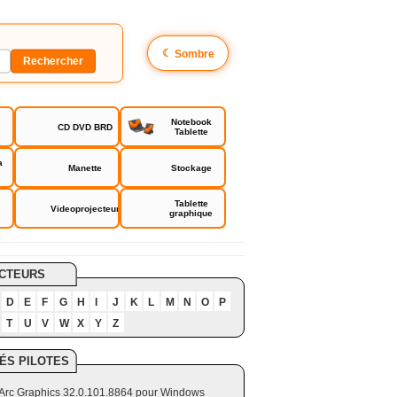
☾
Sombre
Notebook
CD DVD BRD
Tablette
a
Manette
Stockage
Tablette
Videoprojecteur
graphique
CTEURS
D
E
F
G
H
I
J
K
L
M
N
O
P
T
U
V
W
X
Y
Z
ÉS PILOTES
el Arc Graphics 32.0.101.8864 pour Windows