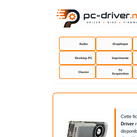
Audio
Graphique
Desktop PC
Imprimante
TV
Clavier
Acquisition
NVIDIA GeF
Cette f
Driver
r
disponib