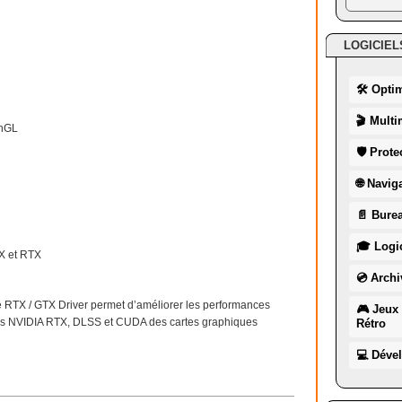
LOGICIEL
🛠 Opti
🎬 Multi
enGL
🛡 Prote
🌐 Navig
📄 Burea
🎓 Logic
X et RTX
💿 Archi
 RTX / GTX Driver permet d’améliorer les performances
🎮 Jeux 
gies NVIDIA RTX, DLSS et CUDA des cartes graphiques
Rétro
💻 Déve