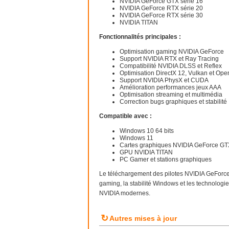
NVIDIA GeForce GTX série 16
NVIDIA GeForce RTX série 20
NVIDIA GeForce RTX série 30
NVIDIA TITAN
Fonctionnalités principales :
Optimisation gaming NVIDIA GeForce
Support NVIDIA RTX et Ray Tracing
Compatibilité NVIDIA DLSS et Reflex
Optimisation DirectX 12, Vulkan et Op
Support NVIDIA PhysX et CUDA
Amélioration performances jeux AAA
Optimisation streaming et multimédia
Correction bugs graphiques et stabilité
Compatible avec :
Windows 10 64 bits
Windows 11
Cartes graphiques NVIDIA GeForce GT
GPU NVIDIA TITAN
PC Gamer et stations graphiques
Le téléchargement des pilotes NVIDIA GeForce
gaming, la stabilité Windows et les technolo
NVIDIA modernes.
↻
Autres mises à jour