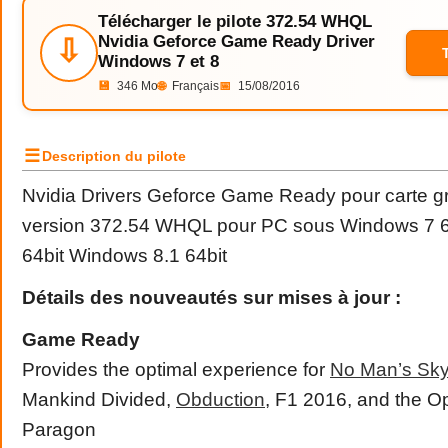
Télécharger le pilote 372.54 WHQL
Nvidia Geforce Game Ready Driver
⇩
Windows 7 et 8
💾
346 Mo
🌐
Français
📅
15/08/2016
☰
Description du pilote
Nvidia Drivers Geforce Game Ready pour carte gr
version 372.54 WHQL pour PC sous Windows 7 6
64bit Windows 8.1 64bit
Détails des nouveautés sur mises à jour :
Game Ready
Provides the optimal experience for
No Man’s Sk
Mankind Divided,
Obduction
, F1 2016, and the O
Paragon