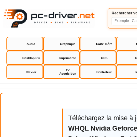
Rechercher vo
Audio
Graphique
Carte mère
Desktop PC
Imprimante
GPS
R
TV
Clavier
Contrôleur
Acquisition
NVIDIA GeForce RTX / GTX Drive
Téléchargez la mise à 
WHQL Nvidia Geforc