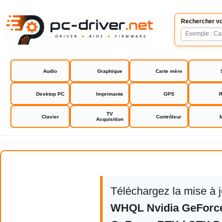
Rechercher vo
Audio
Graphique
Carte mère
Desktop PC
Imprimante
GPS
R
TV
Clavier
Contrôleur
Acquisition
NVIDIA GeForce RTX / GTX Drive
Téléchargez la mise à 
WHQL Nvidia GeForc