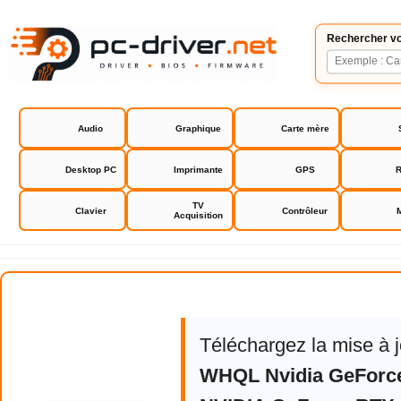
Rechercher vo
Audio
Graphique
Carte mère
Desktop PC
Imprimante
GPS
R
TV
Clavier
Contrôleur
Acquisition
NVIDIA GeForce RTX / GTX Drive
Téléchargez la mise à 
WHQL Nvidia GeForce