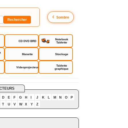
☾
Sombre
Notebook
CD DVD BRD
Tablette
a
Manette
Stockage
Tablette
Videoprojecteur
graphique
CTEURS
D
E
F
G
H
I
J
K
L
M
N
O
P
T
U
V
W
X
Y
Z