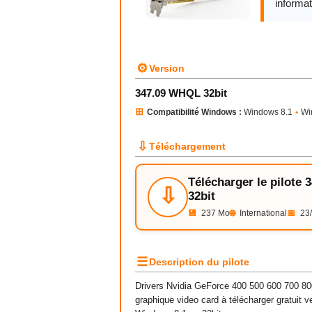
informat
⚙
Version
347.09 WHQL 32bit
⊞
Compatibilité Windows :
Windows 8.1
•
Wi
⇩
Téléchargement
Télécharger le pilote
⇩
32bit
💾
237 Mo
🌐
International
📅
23/
☰
Description du pilote
Drivers
Nvidia
GeForce
400 500 600 700 800
graphique
video card à télécharger gratuit