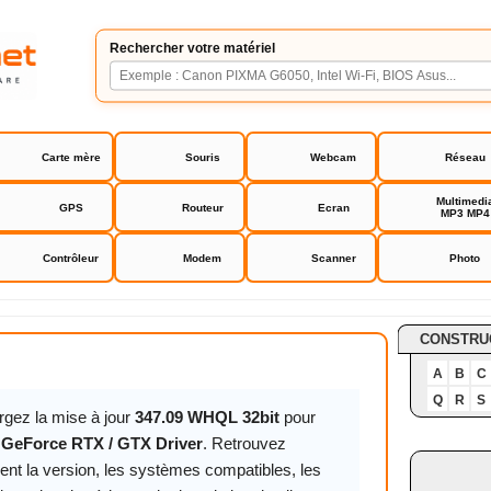
Rechercher votre matériel
Carte mère
Souris
Webcam
Réseau
Multimedi
GPS
Routeur
Ecran
MP3 MP4
Contrôleur
Modem
Scanner
Photo
orce RTX / GTX Driver
CONSTRU
A
B
C
Q
R
S
rgez la mise à jour
347.09 WHQL 32bit
pour
 GeForce RTX / GTX Driver
. Retrouvez
ent la version, les systèmes compatibles, les