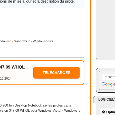
ions de mise à jour et la description du pilote.
ndows 8
•
Windows 7
•
Windows Vista
 347.09 WHQL
TÉLÉCHARGER
12/2014
LOGICIEL
 900 Ion Desktop Notebook séries pilotes
carte
 version 347.09 WHQL pour
Windows
Vista
7 Windows 8
🛠 Opti