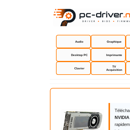
Audio
Graphique
Desktop PC
Imprimante
TV
Clavier
Acquisition
NVIDIA GeF
Télécha
NVIDIA
rapidem