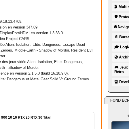
🎬 Multi
🛡 Prote
 9.18.13.4709.
🌐 Navig
ision en version 347.09.
o DisplayPort/HDMI en version 1.3.33.0.
📄 Burea
vidéo Project CARS.
idéo Alien: Isolation, Elite: Dangerous, Escape Dead
🎓 Logic
 Zeroes, Middle-Earth - Shadow of Mordor, Resident Evil
ter.
💿 Archi
e des jeux vidéo Alien: Isolation, Elite: Dangerous,
🎮 Jeux 
rth - Shadow of Mordor.
Rétro
ience en version 2.1.5.0 (build 16.18.9.0).
 Elite: Dangerous et Metal Gear Solid V: Ground Zeroes.
💻 Déve
FOND ÉC
1
 900 10 16 RTX 20 RTX 30 Titan