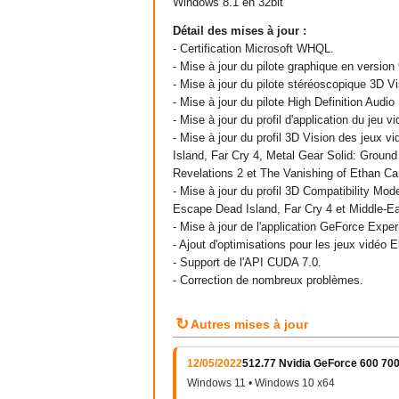
Windows 8.1 en 32bit
Détail des mises à jour :
- Certification Microsoft WHQL.
- Mise à jour du pilote graphique en version
- Mise à jour du pilote stéréoscopique 3D V
- Mise à jour du pilote High Definition Audi
- Mise à jour du profil d'application du jeu 
- Mise à jour du profil 3D Vision des jeux v
Island, Far Cry 4, Metal Gear Solid: Ground
Revelations 2 et The Vanishing of Ethan Car
- Mise à jour du profil 3D Compatibility Mod
Escape Dead Island, Far Cry 4 et Middle-Ea
- Mise à jour de l'application GeForce Exper
- Ajout d'optimisations pour les jeux vidéo
- Support de l'API CUDA 7.0.
- Correction de nombreux problèmes.
↻
Autres mises à jour
12/05/2022
512.77 Nvidia GeForce 600 700
Windows 11 • Windows 10 x64