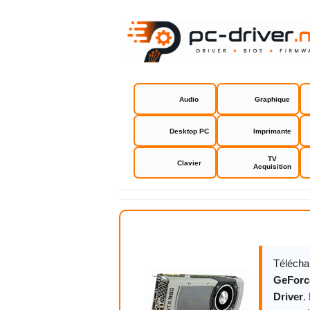
Audio
Graphique
Desktop PC
Imprimante
TV
Clavier
Acquisition
NVIDIA GeF
Télécha
GeForce
Driver
.