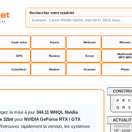
Rechercher votre matériel
Carte mère
Souris
Webcam
Réseau
Multimedi
GPS
Routeur
Ecran
MP3 MP4
Contrôleur
Modem
Scanner
Photo
orce RTX / GTX Driver
CONSTRU
A
B
C
Q
R
S
rgez la mise à jour
344.11 WHQL Nvidia
 32bit
pour
NVIDIA GeForce RTX / GTX
ACTUALIT
 Retrouvez rapidement la version, les systèmes
08/08/2026
HP : pilote 