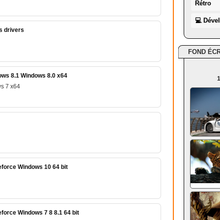
Rétro
💻 Déve
s drivers
FOND ÉC
ws 8.1 Windows 8.0 x64
1
s 7 x64
force Windows 10 64 bit
force Windows 7 8 8.1 64 bit