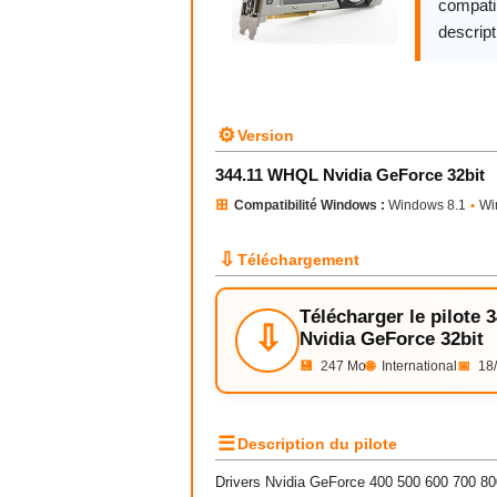
compatib
descript
⚙
Version
344.11 WHQL Nvidia GeForce 32bit
⊞
Compatibilité Windows :
Windows 8.1
•
Wi
⇩
Téléchargement
Télécharger le pilote
⇩
Nvidia GeForce 32bit
💾
247 Mo
🌐
International
📅
18/
☰
Description du pilote
Drivers Nvidia GeForce 400 500 600 700 800