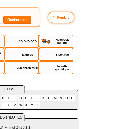
☾
Sombre
Notebook
CD DVD BRD
Tablette
a
Manette
Stockage
Tablette
Videoprojecteur
graphique
CTEURS
D
E
F
G
H
I
J
K
L
M
N
O
P
T
U
V
W
X
Y
Z
ÉS PILOTES
Wi-Fi Intel 24.30.1.1