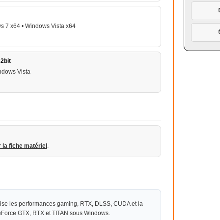
s 7 x64 • Windows Vista x64
2bit
ndows Vista
r la fiche matériel
.
ise les performances gaming, RTX, DLSS, CUDA et la
GeForce GTX, RTX et TITAN sous Windows.