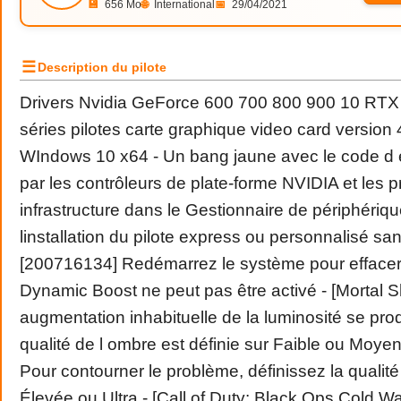
💾
656 Mo
🌐
International
📅
29/04/2021
☰
Description du pilote
Drivers Nvidia GeForce 600 700 800 900 10 RTX
séries pilotes carte graphique video card versio
WIndows 10 x64 - Un bang jaune avec le code d e
par les contrôleurs de plate-forme NVIDIA et les pr
infrastructure dans le Gestionnaire de périphériq
linstallation du pilote express ou personnalisé s
[200716134] Redémarrez le système pour effacer l
Dynamic Boost ne peut pas être activé - [Mortal Sh
augmentation inhabituelle de la luminosité se prod
qualité de l ombre est définie sur Faible ou Moy
Pour contourner le problème, définissez la qualit
Élevée ou Ultra - [Call of Duty: Black Ops Cold War