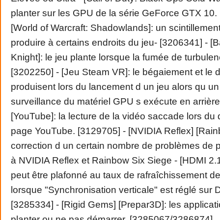
planter sur les GPU de la série GeForce GTX 10.
[World of Warcraft: Shadowlands]: un scintillement
produire à certains endroits du jeu- [3206341] -
Knight]: le jeu plante lorsque la fumée de turbulen
[3202250] - [Jeu Steam VR]: le bégaiement et le 
produisent lors du lancement d un jeu alors qu un 
surveillance du matériel GPU s exécute en arrière
[YouTube]: la lecture de la vidéo saccade lors du 
page YouTube. [3129705] - [NVIDIA Reflex] [Rain
correction d un certain nombre de problèmes de 
à NVIDIA Reflex et Rainbow Six Siege - [HDMI 2.1
peut être plafonné au taux de rafraîchissement de
lorsque "Synchronisation verticale" est réglé sur 
[3285334] - [Rigid Gems] [Prepar3D]: les applicat
planter ou ne pas démarrer. [3285067/3286874]