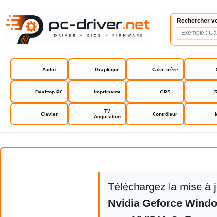
Rechercher vo
Audio
Graphique
Carte mère
Desktop PC
Imprimante
GPS
R
TV
Clavier
Contrôleur
Acquisition
NVIDIA GeForce RTX / GTX Drive
Téléchargez la mise à 
Nvidia Geforce Windo