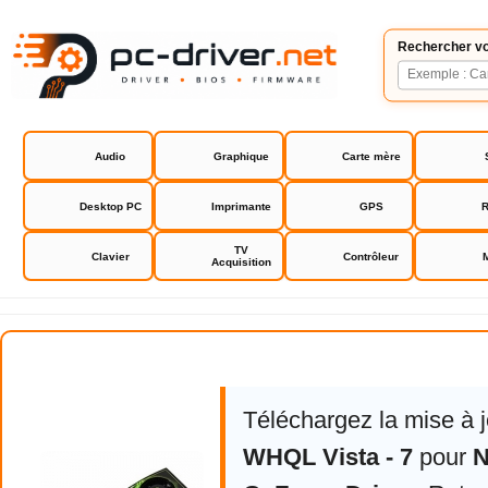
Rechercher vo
Audio
Graphique
Carte mère
Desktop PC
Imprimante
GPS
R
TV
Clavier
Contrôleur
Acquisition
NVIDIA GeForce Driver
Téléchargez la mise à 
WHQL Vista - 7
pour
N