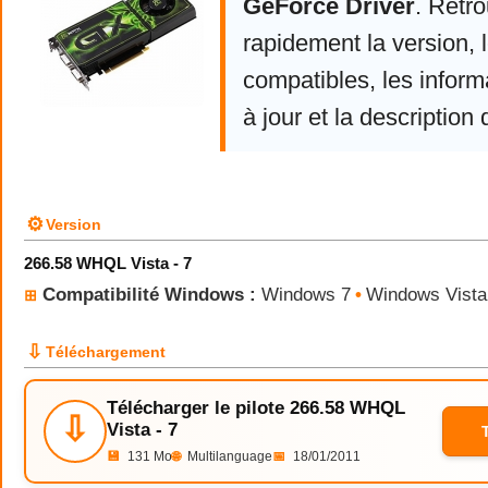
GeForce Driver
. Retr
rapidement la version,
compatibles, les infor
à jour et la description 
⚙
Version
266.58 WHQL Vista - 7
Compatibilité Windows :
Windows 7
•
Windows Vista
⊞
⇩
Téléchargement
Télécharger le pilote 266.58 WHQL
⇩
Vista - 7
💾
131 Mo
🌐
Multilanguage
📅
18/01/2011