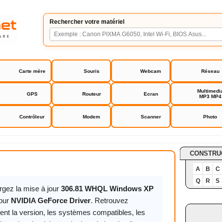
Rechercher votre matériel
Carte mère
Souris
Webcam
Réseau
Multimedi
GPS
Routeur
Ecran
MP3 MP4
Contrôleur
Modem
Scanner
Photo
orce Driver
CONSTRU
A
B
C
Q
R
S
rgez la mise à jour
306.81 WHQL Windows XP
our
NVIDIA GeForce Driver
. Retrouvez
ent la version, les systèmes compatibles, les