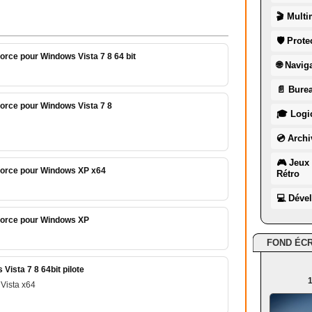
🎬 Multi
🛡 Prote
orce pour Windows Vista 7 8 64 bit
🌐 Navig
📄 Burea
orce pour Windows Vista 7 8
🎓 Logic
💿 Archi
🎮 Jeux 
force pour Windows XP x64
Rétro
💻 Déve
force pour Windows XP
FOND ÉC
ista 7 8 64bit pilote
1
Vista x64