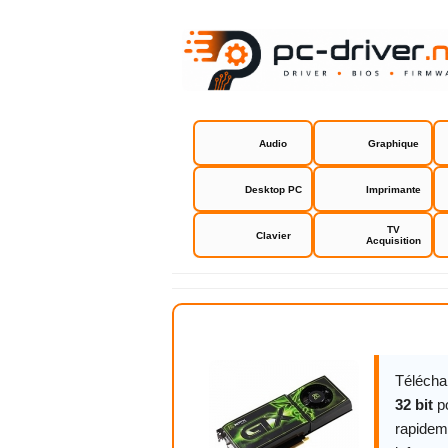
Audio
Graphique
Desktop PC
Imprimante
TV
Clavier
Acquisition
NVIDIA GeF
Télécha
32 bit
p
rapidem