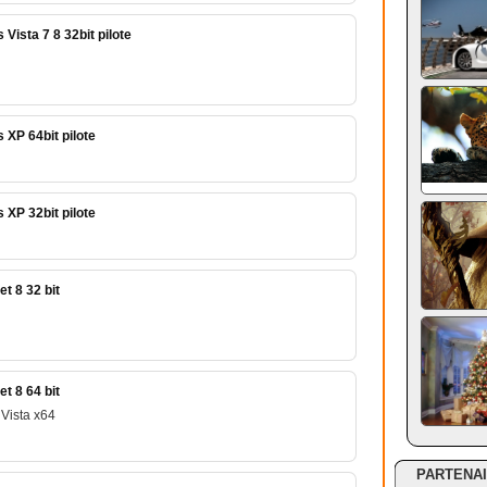
ista 7 8 32bit pilote
XP 64bit pilote
XP 32bit pilote
t 8 32 bit
t 8 64 bit
Vista x64
PARTENA