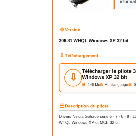
informat
⚙
Version
306.81 WHQL Windows XP 32 bit
⇩
Téléchargement
Télécharger le pilote
⇩
Windows XP 32 bit
💾
148 Mo
🌐
Multilanguage
📅
0
☰
Description du pilote
Drivers
Nvidia
Geforce serie 6 - 7 - 8 - 9 - 
WHQL Windows XP et MCE 32 bit