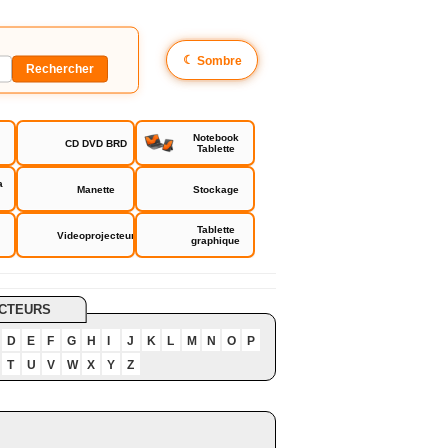
☾
Sombre
Notebook
CD DVD BRD
Tablette
a
Manette
Stockage
Tablette
Videoprojecteur
graphique
CTEURS
D
E
F
G
H
I
J
K
L
M
N
O
P
T
U
V
W
X
Y
Z