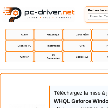
Rechercher vo
Audio
Graphique
Carte mère
Desktop PC
Imprimante
GPS
R
TV
Clavier
Contrôleur
Acquisition
NVIDIA GeForce Driver
Téléchargez la mise à 
WHQL Geforce Windo