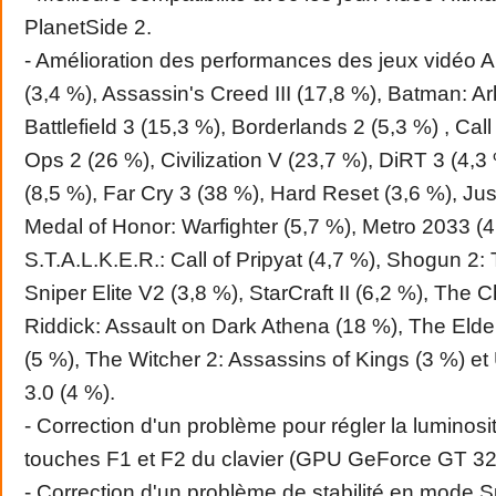
PlanetSide 2.
- Amélioration des performances des jeux vidéo A
(3,4 %), Assassin's Creed III (17,8 %), Batman: A
Battlefield 3 (15,3 %), Borderlands 2 (5,3 %) , Call
Ops 2 (26 %), Civilization V (23,7 %), DiRT 3 (4,
(8,5 %), Far Cry 3 (38 %), Hard Reset (3,6 %), Ju
Medal of Honor: Warfighter (5,7 %), Metro 2033 (4
S.T.A.L.K.E.R.: Call of Pripyat (4,7 %), Shogun 2: 
Sniper Elite V2 (3,8 %), StarCraft II (6,2 %), The C
Riddick: Assault on Dark Athena (18 %), The Elder
(5 %), The Witcher 2: Assassins of Kings (3 %) e
3.0 (4 %).
- Correction d'un problème pour régler la luminosi
touches F1 et F2 du clavier (GPU GeForce GT 3
- Correction d'un problème de stabilité en mode 