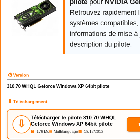
pilote
pour
NVIDIA Ge
Retrouvez rapidement la
systèmes compatibles, 
informations de mise à j
description du pilote.
⚙
Version
310.70 WHQL Geforce Windows XP 64bit pilote
⇩
Téléchargement
Télécharger le pilote 310.70 WHQL
⇩
Geforce Windows XP 64bit pilote
💾
176 Mo
🌐
Multilanguage
📅
18/12/2012