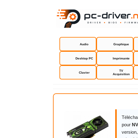
Audio
Graphique
Desktop PC
Imprimante
TV
Clavier
Acquisition
NVIDIA GeF
Télécha
pour
NV
version