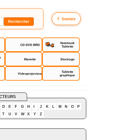
☾
Sombre
Notebook
CD DVD BRD
Tablette
a
Manette
Stockage
Tablette
Videoprojecteur
graphique
CTEURS
D
E
F
G
H
I
J
K
L
M
N
O
P
T
U
V
W
X
Y
Z