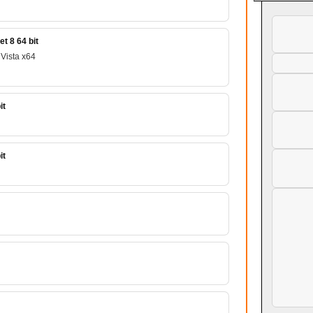
t 8 64 bit
Vista x64
it
it