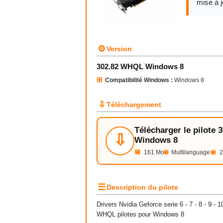
mise à j
⚙
Version
302.82 WHQL Windows 8
⊞
Compatibilité Windows :
Windows 8
⇩
Téléchargement
Télécharger le pilote
⇩
Windows 8
💾
161 Mo
🌐
Multilanguage
📅
2
☰
Description du pilote
Drivers
Nvidia
Geforce serie 6 - 7 - 8 - 9 - 
WHQL pilotes pour Windows 8