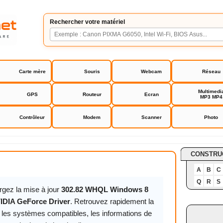
Rechercher votre matériel
Carte mère
Souris
Webcam
Réseau
Multimedi
GPS
Routeur
Ecran
MP3 MP4
Contrôleur
Modem
Scanner
Photo
orce Driver
CONSTRU
A
B
C
Q
R
S
rgez la mise à jour
302.82 WHQL Windows 8
IDIA GeForce Driver
. Retrouvez rapidement la
, les systèmes compatibles, les informations de