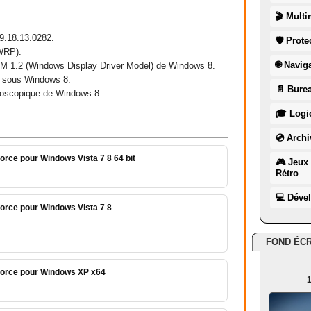
🎬 Multi
 9.18.13.0282.
🛡 Prote
WRP).
🌐 Navig
DM 1.2 (Windows Display Driver Model) de Windows 8.
0 sous Windows 8.
📄 Burea
réoscopique de Windows 8.
🎓 Logic
💿 Archi
orce pour Windows Vista 7 8 64 bit
🎮 Jeux 
Rétro
💻 Déve
orce pour Windows Vista 7 8
FOND ÉC
force pour Windows XP x64
1